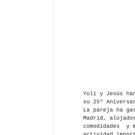
Yoli y Jesús ha
su 25º Aniversa
La pareja ha ga
Madrid, alojado
comodidades  y 
actividad impor