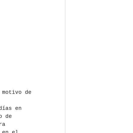
 motivo de 
días en 
o de 
ra 
 en el 