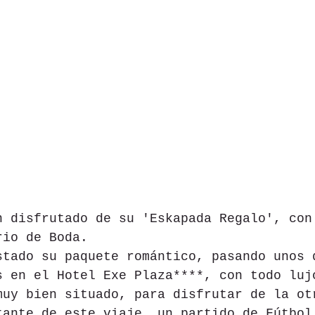
n disfrutado de su 'Eskapada Regalo', con
rio de Boda.
stado su paquete romántico, pasando unos 
s en el Hotel Exe Plaza****, con todo luj
muy bien situado, para disfrutar de la ot
tante de este viaje, un partido de Fútbol