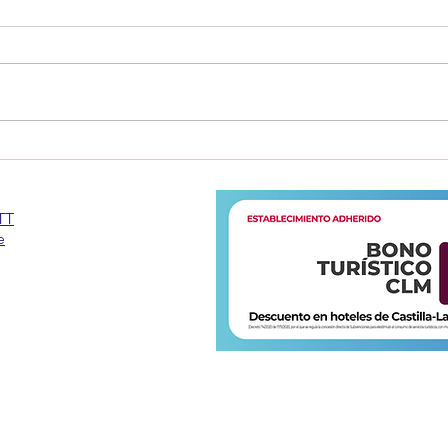
LOND
ESKAPATE VIAJES EN FITUR
2022.
TT
e