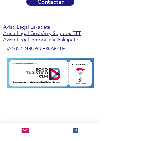
Contactar
Aviso Legal Eskapate
Aviso Legal Gestión y Seguros RTT
Aviso Legal Inmobiliaria Eskapate
© 2022 GRUPO ESKAPATE